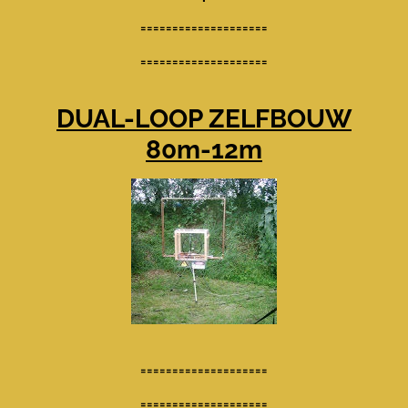
====================
====================
DUAL-LOOP ZELFBOUW
80m-12m
====================
====================