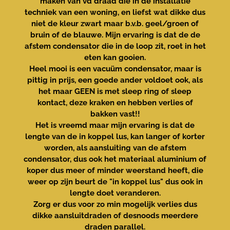
maken van vd draad die in de installatie
techniek van een woning, en liefst wat dikke dus
niet de kleur zwart maar b.v.b. geel/groen of
bruin of de blauwe. Mijn ervaring is dat de de
afstem condensator die in de loop zit, roet in het
eten kan gooien.
Heel mooi is een
vacuüm condensator, maar is
pittig in prijs, een goede
ander voldoet ook, als
het maar
GEEN
is met sleep ring of sleep
kontact, deze kraken en hebben verlies of
bakken vast!!
Het is vreemd maar mijn ervaring is dat de
lengte van de in koppel lus, kan langer of korter
worden, als aansluiting van de afstem
condensator, dus ook het materiaal aluminium of
koper dus meer of minder weerstand heeft, die
weer op zijn beurt de "in koppel lus" dus ook in
lengte doet veranderen.
Zorg er dus voor zo min mogelijk verlies dus
dikke aansluitdraden of
desnoods meerdere
draden parallel.