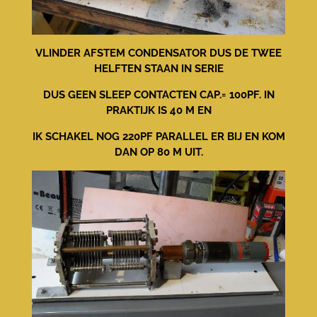
VLINDER AFSTEM CONDENSATOR DUS DE TWEE
HELFTEN STAAN IN SERIE
DUS GEEN SLEEP CONTACTEN CAP.= 100PF. IN
PRAKTIJK IS 40 M EN
IK SCHAKEL NOG 220PF PARALLEL ER BIJ EN KOM
DAN OP 80 M UIT.