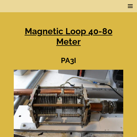
Ga
direct
naar
de
Magnetic Loop 40-80
hoofdinhoud
Meter
PA3I